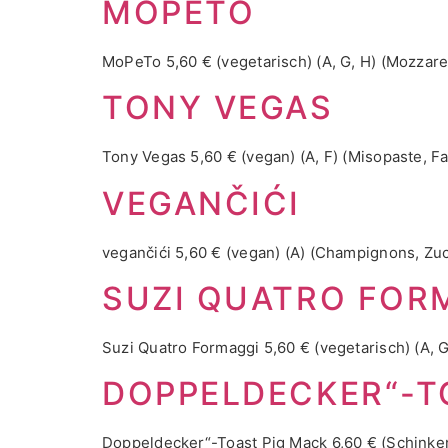
MOPETO
MoPeTo 5,60 € (vegetarisch) (A, G, H) (Mozzarel
TONY VEGAS
Tony Vegas 5,60 € (vegan) (A, F) (Misopaste, Fa
VEGANČIĆI
vegančići 5,60 € (vegan) (A) (Champignons, Zu
SUZI QUATRO FOR
Suzi Quatro Formaggi 5,60 € (vegetarisch) (A, G
DOPPELDECKER“-T
Doppeldecker“-Toast Pig Mack 6,60 € (Schinken,