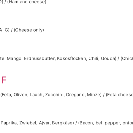
O) / (Ham and cheese)
A, G) / (Cheese only)
e, Mango, Erdnussbutter, Kokosflocken, Chili, Gouda) / (Chick
LF
 (Feta, Oliven, Lauch, Zucchini, Oregano, Minze) / (Feta cheese
 Paprika, Zwiebel, Ajvar, Bergkäse) / (Bacon, bell pepper, oni